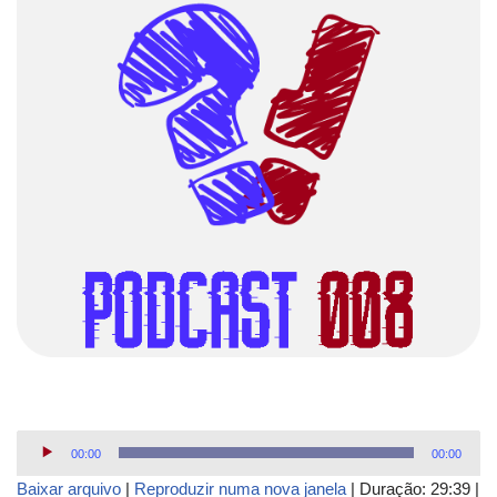
T
00:00
00:00
o
Baixar arquivo
|
Reproduzir numa nova janela
|
Duração: 29:39
|
c