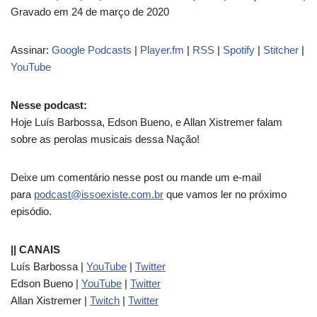
Gravado em 24 de março de 2020
a
d
Assinar:
Google Podcasts
|
Player.fm
|
RSS
|
Spotify
|
Stitcher
|
o
YouTube
r
d
e
Nesse podcast:
á
Hoje Luís Barbossa, Edson Bueno, e Allan Xistremer falam
u
sobre as perolas musicais dessa Nação!
d
i
Deixe um comentário nesse post ou mande um e-mail
o
para
podcast@issoexiste.com.br
que vamos ler no próximo
episódio.
|| CANAIS
Luís Barbossa |
YouTube
|
Twitter
Edson Bueno |
YouTube
|
Twitter
Allan Xistremer |
Twitch
|
Twitter