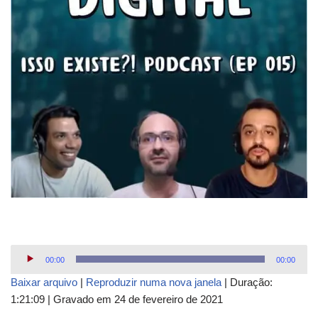
T
00:00
00:00
o
Baixar arquivo
|
Reproduzir numa nova janela
|
Duração:
c
1:21:09
|
Gravado em 24 de fevereiro de 2021
a