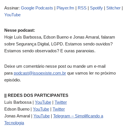
d
Assinar:
Google Podcasts
|
Player.fm
|
RSS
|
Spotify
|
Stitcher
|
o
YouTube
r
d
e
Nesse podcast:
á
Hoje Luís Barbossa, Edson Bueno e Jonas Amaral, falaram
u
sobre Segurança Digital, LGPD. Estamos sendo ouvidos?
d
Estamos sendo observados? E ouras paranoias.
i
o
Deixe um comentário nesse post ou mande um e-mail
para
podcast@issoexiste.com.br
que vamos ler no próximo
episódio.
|| REDES DOS PARTICIPANTES
Luís Barbossa |
YouTube
|
Twitter
Edson Bueno |
YouTube
|
Twitter
Jonas Amaral |
YouTube
|
Telegram – Simplificando a
Tecnologia