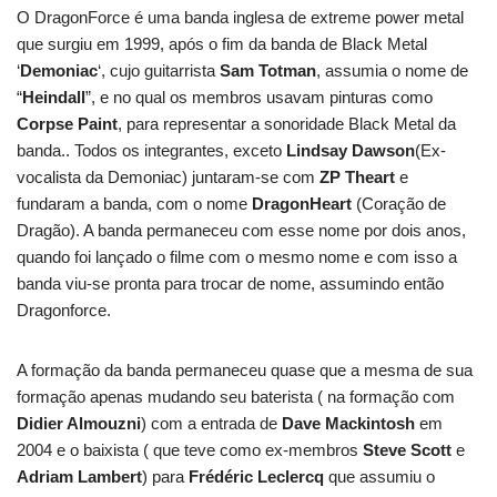
O DragonForce é uma banda inglesa de extreme power metal
que surgiu em 1999, após o fim da banda de Black Metal
‘
Demoniac
‘, cujo guitarrista
Sam Totman
, assumia o nome de
“
Heindall
”, e no qual os membros usavam pinturas como
Corpse Paint
, para representar a sonoridade Black Metal da
banda.. Todos os integrantes, exceto
Lindsay Dawson
(Ex-
vocalista da Demoniac) juntaram-se com
ZP Theart
e
fundaram a banda, com o nome
DragonHeart
(Coração de
Dragão). A banda permaneceu com esse nome por dois anos,
quando foi lançado o filme com o mesmo nome e com isso a
banda viu-se pronta para trocar de nome, assumindo então
Dragonforce.
A formação da banda permaneceu quase que a mesma de sua
formação apenas mudando seu baterista ( na formação com
Didier Almouzni
) com a entrada de
Dave Mackintosh
em
2004 e o baixista ( que teve como ex-membros
Steve Scott
e
Adriam Lambert
) para
Frédéric Leclercq
que assumiu o