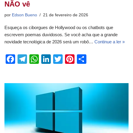
NÃO vê
por
Edson Bueno
21 de fevereiro de 2026
Esqueça os ciborgues de Hollywood ou os chatbots que
escrevem poemas duvidosos. Se você acha que a grande
novidade tecnológica de 2026 será um robô…
Continue a ler »
F
T
W
Li
T
Pi
S
a
el
h
n
wi
nt
h
c
e
at
k
tt
er
ar
e
gr
s
e
er
e
e
b
a
A
dI
st
o
m
p
n
o
p
k