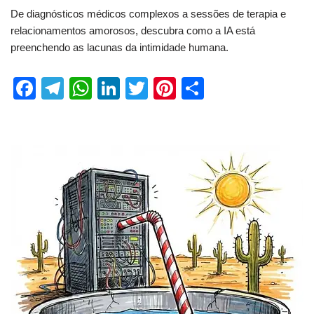
De diagnósticos médicos complexos a sessões de terapia e
relacionamentos amorosos, descubra como a IA está
preenchendo as lacunas da intimidade humana.
F
T
W
Li
T
Pi
S
a
el
h
n
wi
nt
h
c
e
at
k
tt
er
ar
e
gr
s
e
er
e
e
b
a
A
dI
st
o
m
p
n
o
p
k