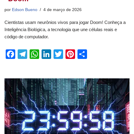
por
Edson Bueno
4 de março de 2026
Cientistas usam neurônios vivos para jogar Doom! Conheça a
Inteligência Biológica, a tecnologia que une células reais e
código de computador.
F
T
W
Li
T
Pi
S
a
el
h
n
wi
nt
h
c
e
at
k
tt
er
ar
e
gr
s
e
er
e
e
b
a
A
dI
st
o
m
p
n
o
p
k