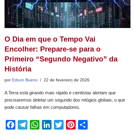
O Dia em que o Tempo Vai
Encolher: Prepare-se para o
Primeiro “Segundo Negativo” da
História
por
Edson Bueno
22 de fevereiro de 2026
A Terra está girando mais rápido e cientistas alertam que
precisaremos deletar um segundo dos relógios globais, o que
pode causar falhas em computadores.
F
T
W
Li
T
Pi
S
a
el
h
n
wi
nt
h