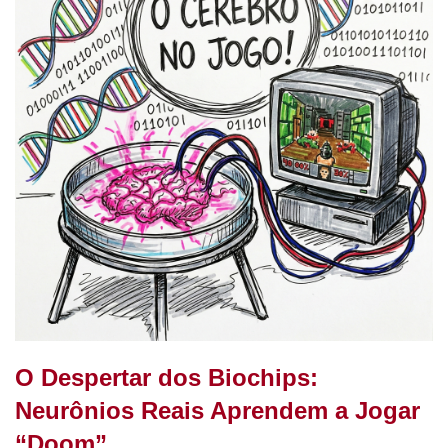
o
m
p
n
o
p
k
O Despertar dos Biochips:
Neurônios Reais Aprendem a Jogar
“Doom”