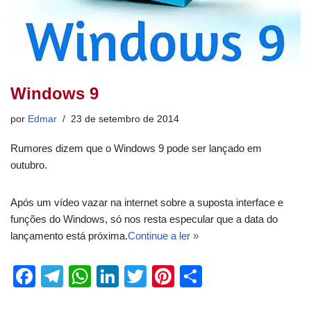
Windows 9
por
Edmar
23 de setembro de 2014
Rumores dizem que o Windows 9 pode ser lançado em
outubro.
Após um vídeo vazar na internet sobre a suposta interface e
funções do Windows, só nos resta especular que a data do
lançamento está próxima.
Continue a ler »
F
T
W
Li
T
Pi
S
a
el
h
n
wi
nt
h