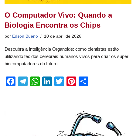
O Computador Vivo: Quando a
Biologia Encontra os Chips
por
Edson Bueno
10 de abril de 2026
Descubra a Inteligência Organoide: como cientistas estão
utilizando tecidos cerebrais humanos vivos para criar os super
biocomputadores do futuro.
F
T
W
Li
T
Pi
S
a
el
h
n
wi
nt
h
c
e
at
k
tt
er
ar
e
gr
s
e
er
e
e
b
a
A
dI
st
o
m
p
n