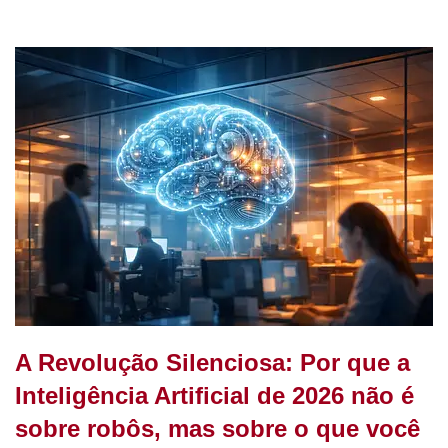
c
e
at
k
tt
er
ar
e
gr
s
e
er
e
e
b
a
A
dI
st
o
m
p
n
o
p
k
A Revolução Silenciosa: Por que a
Inteligência Artificial de 2026 não é
sobre robôs, mas sobre o que você