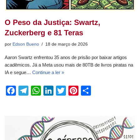
O Peso da Justiça: Swartz,
Zuckerberg e 81 Teras
por
Edson Bueno
18 de março de 2026
Aaron Swartz enfrentou 35 anos de prisão por baixar artigos
acadêmicos. Já a Meta usou mais de 80TB de livros piratas na
IA e segue…
Continue a ler »
F
T
W
Li
T
Pi
S
a
el
h
n
wi
nt
h
c
e
at
k
tt
er
ar
e
gr
s
e
er
e
e
b
a
A
dI
st