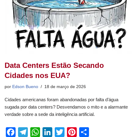
Data Centers Estão Secando
Cidades nos EUA?
por
Edson Bueno
18 de março de 2026
Cidades americanas foram abandonadas por falta d’água
sugada por data centers? Desvendamos o mito e a alarmante
verdade sobre a sede da inteligência artificial.
F
T
W
Li
T
Pi
S