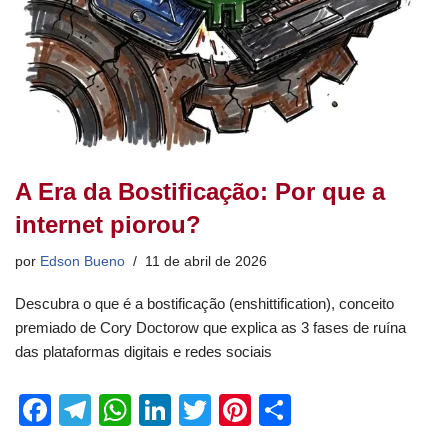
A Era da Bostificação: Por que a
internet piorou?
por
Edson Bueno
11 de abril de 2026
Descubra o que é a bostificação (enshittification), conceito
premiado de Cory Doctorow que explica as 3 fases de ruína
das plataformas digitais e redes sociais
F
T
W
Li
T
Pi
S
a
el
h
n
wi
nt
h