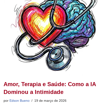
o
p
k
Amor, Terapia e Saúde: Como a IA
Dominou a Intimidade
por
Edson Bueno
19 de março de 2026