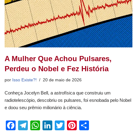
A Mulher Que Achou Pulsares,
Perdeu o Nobel e Fez História
por
Isso Existe?!
20 de maio de 2026
Conheça Jocelyn Bell, a astrofísica que construiu um
radiotelescópio, descobriu os pulsares, foi esnobada pelo Nobel
e doou seu prêmio milionário à ciência.
F
T
W
Li
T
Pi
S
a
el
h
n
wi
nt
h