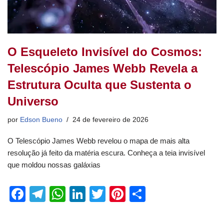
O Esqueleto Invisível do Cosmos:
Telescópio James Webb Revela a
Estrutura Oculta que Sustenta o
Universo
por
Edson Bueno
24 de fevereiro de 2026
O Telescópio James Webb revelou o mapa de mais alta
resolução já feito da matéria escura. Conheça a teia invisível
que moldou nossas galáxias
F
T
W
Li
T
Pi
S
a
el
h
n
wi
nt
h