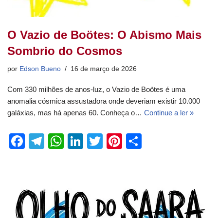
O Vazio de Boötes: O Abismo Mais
Sombrio do Cosmos
por
Edson Bueno
16 de março de 2026
Com 330 milhões de anos-luz, o Vazio de Boötes é uma
anomalia cósmica assustadora onde deveriam existir 10.000
galáxias, mas há apenas 60. Conheça o…
Continue a ler »
F
T
W
Li
T
Pi
S
a
el
h
n
wi
nt
h
c
e
at
k
tt
er
ar
e
gr
s
e
er
e
e
b
a
A
dI
st