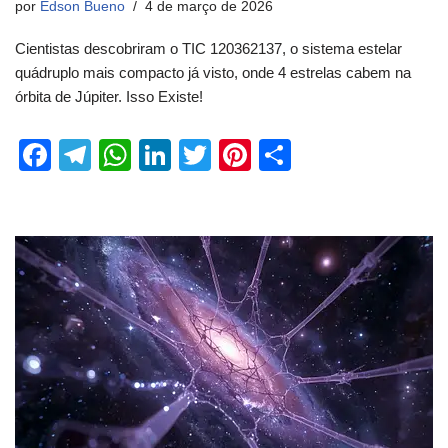
por
Edson Bueno
4 de março de 2026
Cientistas descobriram o TIC 120362137, o sistema estelar
quádruplo mais compacto já visto, onde 4 estrelas cabem na
órbita de Júpiter. Isso Existe!
F
T
W
Li
T
Pi
S
a
el
h
n
wi
nt
h
c
e
at
k
tt
er
ar
e
gr
s
e
er
e
e
b
a
A
dI
st
o
m
p
n
o
p
k