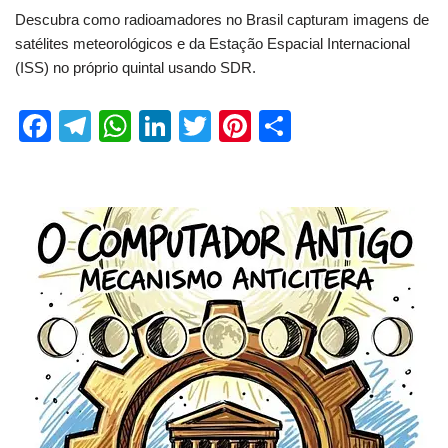
Descubra como radioamadores no Brasil capturam imagens de
satélites meteorológicos e da Estação Espacial Internacional
(ISS) no próprio quintal usando SDR.
F
T
W
Li
T
Pi
S
a
el
h
n
wi
nt
h
c
e
at
k
tt
er
ar
e
gr
s
e
er
e
e
b
a
A
dI
st
o
m
p
n
o
p
k