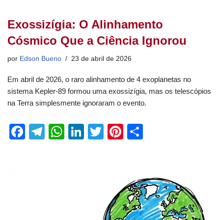
Exossizígia: O Alinhamento
Cósmico Que a Ciência Ignorou
por
Edson Bueno
23 de abril de 2026
Em abril de 2026, o raro alinhamento de 4 exoplanetas no
sistema Kepler-89 formou uma exossizígia, mas os telescópios
na Terra simplesmente ignoraram o evento.
F
T
W
Li
T
Pi
S
a
el
h
n
wi
nt
h
c
e
at
k
tt
er
ar
e
gr
s
e
er
e
e
b
a
A
dI
st
o
m
p
n