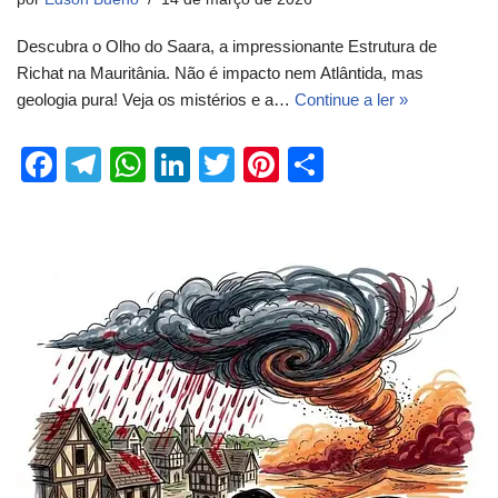
Descubra o Olho do Saara, a impressionante Estrutura de
Richat na Mauritânia. Não é impacto nem Atlântida, mas
geologia pura! Veja os mistérios e a…
Continue a ler »
F
T
W
Li
T
Pi
S
a
el
h
n
wi
nt
h
c
e
at
k
tt
er
ar
e
gr
s
e
er
e
e
b
a
A
dI
st
o
m
p
n
o
p
k