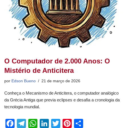
O Computador de 2.000 Anos: O
Mistério de Anticitera
por
Edson Bueno
21 de março de 2026
Conheça o Mecanismo de Anticitera, o computador analógico
da Grécia Antiga que previa eclipses e desafia a cronologia da
tecnologia mundial.
F
T
W
Li
T
Pi
S