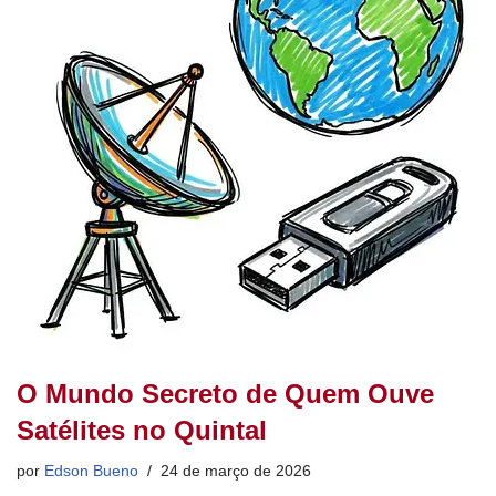
o
p
k
O Mundo Secreto de Quem Ouve
Satélites no Quintal
por
Edson Bueno
24 de março de 2026