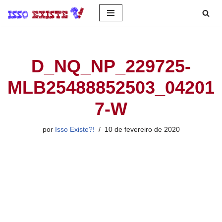
Pular
para
o
D_NQ_NP_229725-
conteúdo
MLB25488852503_04201
7-W
por
Isso Existe?!
10 de fevereiro de 2020