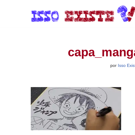
Pular
para
o
conteúdo
capa_mang
por
Isso Exis