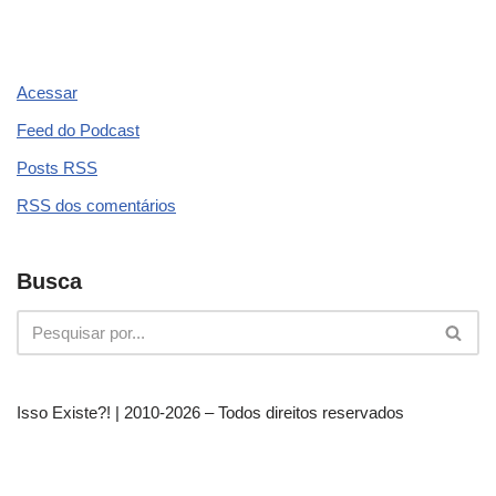
b
a
A
dI
st
o
m
p
n
o
p
Acessar
k
Feed do Podcast
Posts
RSS
RSS
dos comentários
Busca
Isso Existe?! | 2010-
2026 – Todos direitos reservados