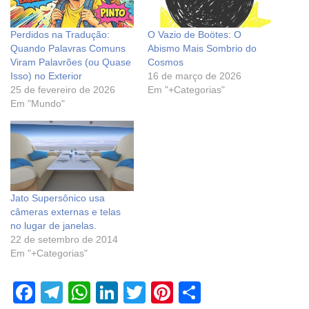
Perdidos na Tradução:
O Vazio de Boötes: O
Quando Palavras Comuns
Abismo Mais Sombrio do
Viram Palavrões (ou Quase
Cosmos
Isso) no Exterior
16 de março de 2026
25 de fevereiro de 2026
Em "+Categorias"
Em "Mundo"
Jato Supersônico usa
câmeras externas e telas
no lugar de janelas.
22 de setembro de 2014
Em "+Categorias"
F
T
W
Li
T
Pi
S