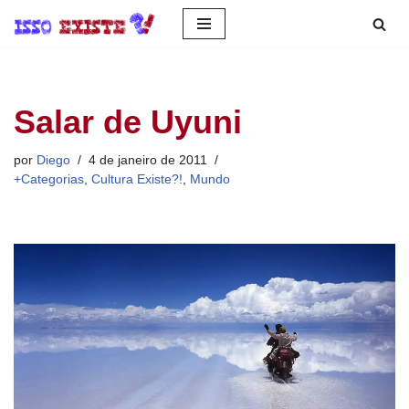
Pular
para
o
Salar de Uyuni
conteúdo
por
Diego
4 de janeiro de 2011
+Categorias
,
Cultura Existe?!
,
Mundo