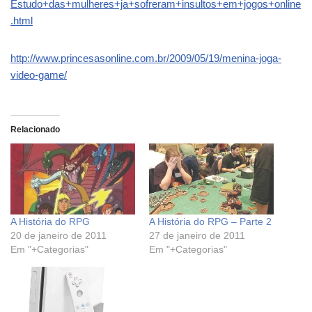
Estudo+das+mulheres+ja+sofreram+insultos+em+jogos+online
.html
http://www.princesasonline.com.br/2009/05/19/menina-joga-
video-game/
Relacionado
A História do RPG
A História do RPG – Parte 2
20 de janeiro de 2011
27 de janeiro de 2011
Em "+Categorias"
Em "+Categorias"