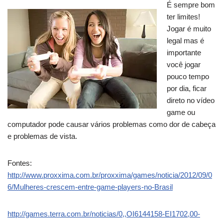
É sempre bom
ter limites!
Jogar é muito
legal mas é
importante
você jogar
pouco tempo
por dia, ficar
direto no vídeo
game ou
computador pode causar vários problemas como dor de cabeça
e problemas de vista.
Fontes:
http://www.proxxima.com.br/proxxima/games/noticia/2012/09/0
6/Mulheres-crescem-entre-game-players-no-Brasil
http://games.terra.com.br/noticias/0,,OI6144158-EI1702,00-