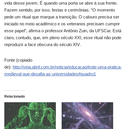
vida desse jovem. É quando uma porta se abre à sua frente.
Fazem sentido, por isso, festas e cerimônias. “O momento
pede um ritual que marque a transição. O calouro precisa ser
iniciado no meio acadêmico e os veteranos precisam cumprir
esse papel”, afirma o professor Antônio Zuin, da UFSCar. Está
claro, contudo, que, em pleno século XXI, esse ritual não pode
reproduzir a face obscura do século XIV.
Fonte (copiado
de):
http://veja.abril.com.br/noticia/educacao/trote-uma-pratica-
medieval-que-desafia-as-universidades#quadro1
Relacionado