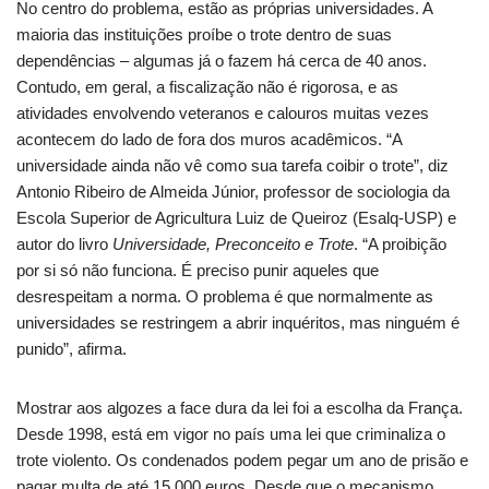
No centro do problema, estão as próprias universidades. A
maioria das instituições proíbe o trote dentro de suas
dependências – algumas já o fazem há cerca de 40 anos.
Contudo, em geral, a fiscalização não é rigorosa, e as
atividades envolvendo veteranos e calouros muitas vezes
acontecem do lado de fora dos muros acadêmicos. “A
universidade ainda não vê como sua tarefa coibir o trote”, diz
Antonio Ribeiro de Almeida Júnior, professor de sociologia da
Escola Superior de Agricultura Luiz de Queiroz (Esalq-USP) e
autor do livro
Universidade, Preconceito e Trote
. “A proibição
por si só não funciona. É preciso punir aqueles que
desrespeitam a norma. O problema é que normalmente as
universidades se restringem a abrir inquéritos, mas ninguém é
punido”, afirma.
Mostrar aos algozes a face dura da lei foi a escolha da França.
Desde 1998, está em vigor no país uma lei que criminaliza o
trote violento. Os condenados podem pegar um ano de prisão e
pagar multa de até 15.000 euros. Desde que o mecanismo