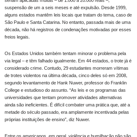
seriam aplicadas multas – de 1.000 a 20.000 reais –,
suspensão de um a seis meses e até expulsão. Desde 1999,
alguns estados mantêm leis locais que tratam do tema, caso de
São Paulo e Santa Catarina. No entanto, passada mais de uma
década, não há registros de condenações motivadas por esses
freios legais.
Os Estados Unidos também tentam minorar o problema pela
via legal – e têm falhado igualmente. Em 44 estados, o trote já é
considerado crime. Contudo, 29 estudantes morreram vítimas
de trotes violentos na última década, cinco deles só em 2008,
segundo levantamento de Hank Nuwer, professor do Franklin
College e estudioso do assunto. “As leis e os programas das
universidades que tentam promover atividades alternativas
ainda são ineficientes. É difícil combater uma prática que, até a
metade do século passado, era amplamente incentivada pelas
próprias instituições de ensino”, diz Nuwer.
Entre os americanos, em geral, violência e humilhação não são