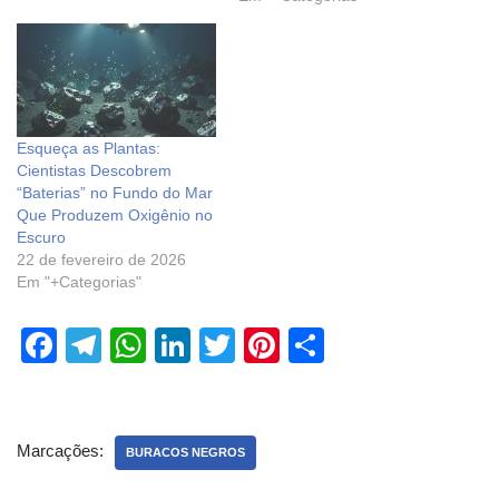
Esqueça as Plantas:
Cientistas Descobrem
“Baterias” no Fundo do Mar
Que Produzem Oxigênio no
Escuro
22 de fevereiro de 2026
Em "+Categorias"
F
T
W
Li
T
Pi
S
a
el
h
n
wi
nt
h
c
e
at
k
tt
er
ar
e
gr
s
e
er
e
e
Marcações:
BURACOS NEGROS
b
a
A
dI
st