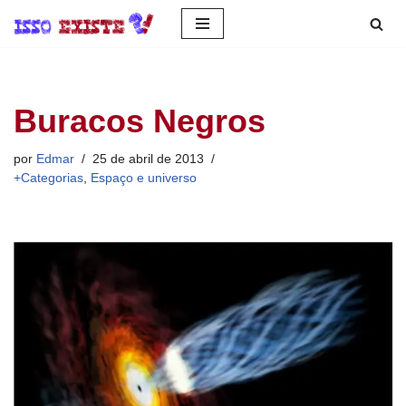
Pular
para
o
Buracos Negros
conteúdo
por
Edmar
25 de abril de 2013
+Categorias
,
Espaço e universo