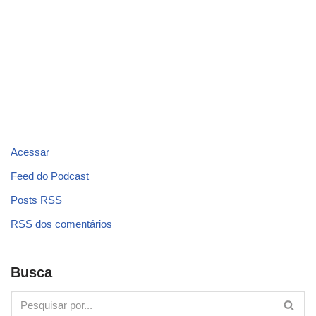
o
m
p
n
o
p
k
Acessar
Feed do Podcast
Posts
RSS
RSS
dos comentários
Busca