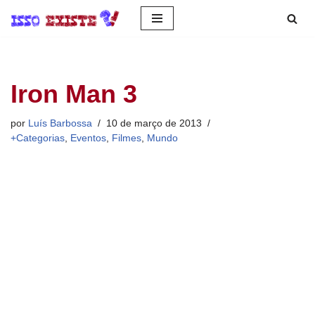
Pular
para
o
Iron Man 3
conteúdo
por
Luís Barbossa
10 de março de 2013
+Categorias
,
Eventos
,
Filmes
,
Mundo