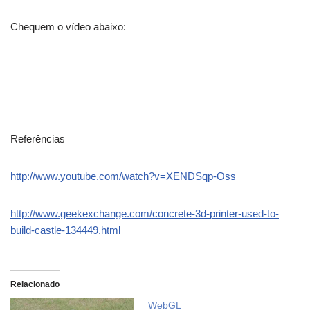
Chequem o vídeo abaixo:
Referências
http://www.youtube.com/watch?v=XENDSqp-Oss
http://www.geekexchange.com/concrete-3d-printer-used-to-
build-castle-134449.html
Relacionado
WebGL