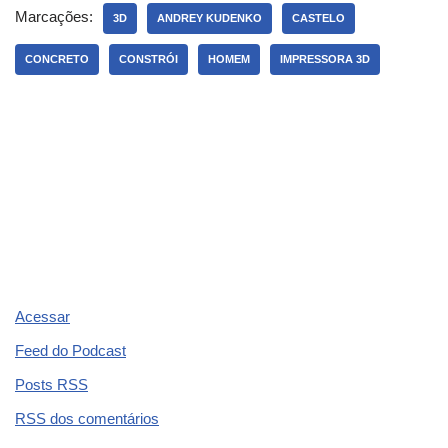
e
gr
s
e
er
e
e
Marcações:
3D
ANDREY KUDENKO
CASTELO
b
a
A
dI
st
CONCRETO
CONSTRÓI
HOMEM
IMPRESSORA 3D
o
m
p
n
o
p
k
Acessar
Feed do Podcast
Posts
RSS
RSS
dos comentários