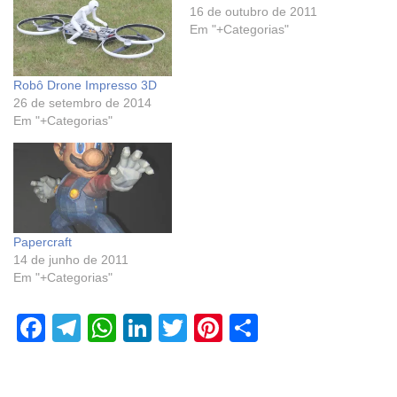
16 de outubro de 2011
Em "+Categorias"
Robô Drone Impresso 3D
26 de setembro de 2014
Em "+Categorias"
Papercraft
14 de junho de 2011
Em "+Categorias"
F
T
W
Li
T
Pi
S
a
el
h
n
wi
nt
h
c
e
at
k
tt
er
ar