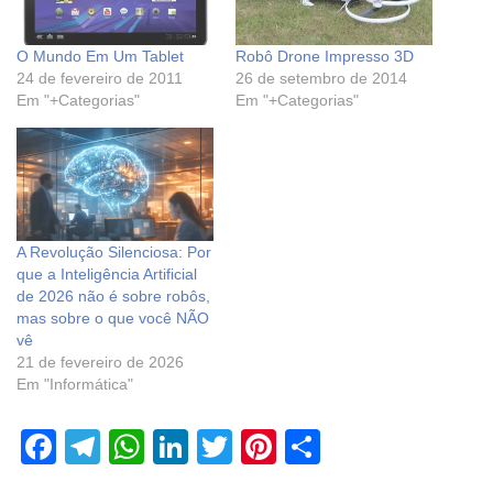
O Mundo Em Um Tablet
Robô Drone Impresso 3D
24 de fevereiro de 2011
26 de setembro de 2014
Em "+Categorias"
Em "+Categorias"
A Revolução Silenciosa: Por
que a Inteligência Artificial
de 2026 não é sobre robôs,
mas sobre o que você NÃO
vê
21 de fevereiro de 2026
Em "Informática"
F
T
W
Li
T
Pi
S
a
el
h
n
wi
nt
h