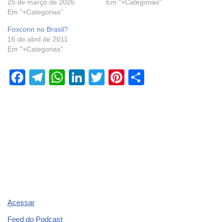
25 de março de 2026
Em "+Categorias"
Em "+Categorias"
Foxconn no Brasil?
16 de abril de 2011
Em "+Categorias"
F
T
W
Li
T
Pi
S
a
el
h
n
wi
nt
h
c
e
at
k
tt
er
ar
e
gr
s
e
er
e
e
b
a
A
dI
st
o
m
p
n
o
p
k
Acessar
Feed do Podcast