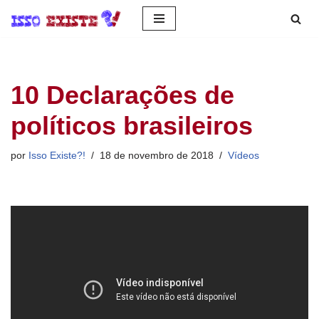
Pular
para
o
10 Declarações de
conteúdo
políticos brasileiros
por
Isso Existe?!
18 de novembro de 2018
Vídeos