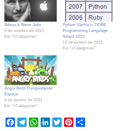
Adeus a Steve Jobs
Python Ganha o TIOBE
6 de outubro de 2011
Programming Language
Em "+Categorias"
Award 2010
13 de janeiro de 2011
Em "+Categorias"
Angry Birds Conquistando
Espaço
5 de janeiro de 2011
Em "+Categorias"
F
T
W
Li
T
Pi
S