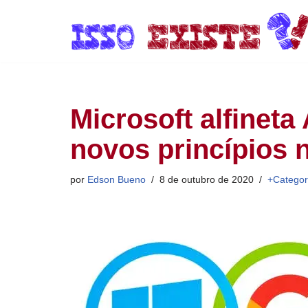
Pular
para
o
conteúdo
Microsoft alfinet
novos princípios n
por
Edson Bueno
8 de outubro de 2020
+Categor