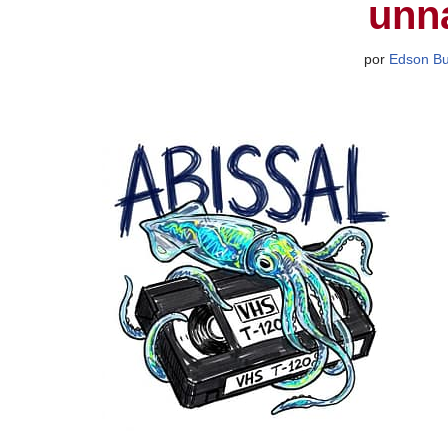
unn
por
Edson B