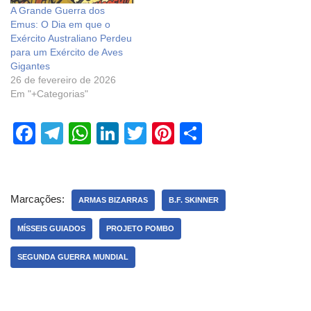
A Grande Guerra dos
Emus: O Dia em que o
Exército Australiano Perdeu
para um Exército de Aves
Gigantes
26 de fevereiro de 2026
Em "+Categorias"
F
T
W
Li
T
Pi
S
a
el
h
n
wi
nt
h
c
e
at
k
tt
er
ar
e
gr
s
e
er
e
e
Marcações:
ARMAS BIZARRAS
B.F. SKINNER
b
a
A
dI
st
MÍSSEIS GUIADOS
PROJETO POMBO
o
m
p
n
SEGUNDA GUERRA MUNDIAL
o
p
k