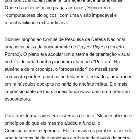
pombos voando em perfeita formação e teve uma epifania.
Onde os generais viam pragas urbanas, Skinner via
“computadores biológicos” com uma visão impecável e
manobrabilidade extraordinária.
Skinner propôs ao Comitê de Pesquisa de Defesa Nacional
uma ideia batizada ironicamente de
Project Pigeon
(Projeto
Pombo). O plano era acoplar um sistema de orientação visual
no bico de uma bomba planadora chamada “Pelican”. Na
ausência de microchips, o “processador” do míssil seria
composto por três pombos perfeitamente treinados, amarrados
em minúsculos cockpits no nariz do artefato militar. E o mais
impressionante de tudo: a ideia funcionava com uma precisão
assustadora.
Para transformar aves em sistemas de mira, Skinner utilizou os
princípios do que ele mesmo ajudou a fundar: o
Condicionamento Operante. Ele colocava os pombos diante de
uma tela translúcida e projetava a silhueta de navios de guerra