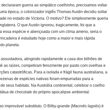
s declararam guerra ao simpático coelhinho, precisamos voltar
ela época, o colonizador inglês Thomas Austin decidiu soltar
de no estado de Victoria. O motivo? Ele simplesmente queria
nglaterra. O que Austin ignorou, tragicamente, foi que a
ara essa espécie e abençoada com um clima ameno, seria o
brincadeira é estudado hoje como a maior e mais rápida
 do planeta.
assustadora, atingindo rapidamente a casa dos bilhões de
té as raízes, competiram ferozmente por pasto com ovelhas e
es catastróficas. Para a isolada e frágil fauna australiana, a
Dezenas de espécies nativas foram empurradas para a
 de seus habitats. Na Austrália continental, celebrar o coelho
ua de chocolate do próprio apocalipse ambiental.
o improvável substituto. O Bilby-grande (
Macrotis lagotis
) é