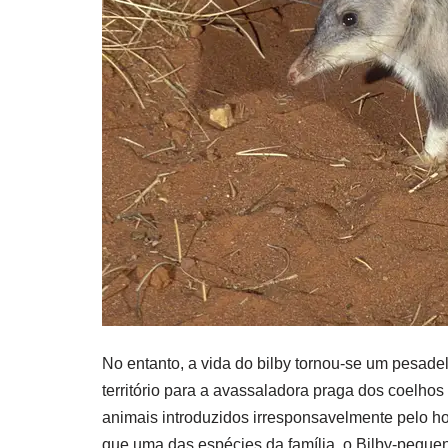
No entanto, a vida do bilby tornou-se um pesade
território para a avassaladora praga dos coelhos
animais introduzidos irresponsavelmente pelo hom
que uma das espécies da família, o Bilby-pequen