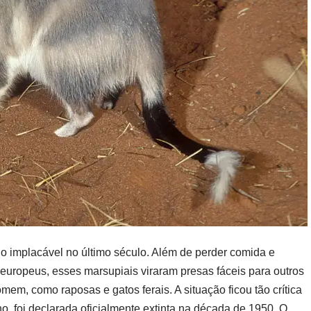
lo implacável no último século. Além de perder comida e
 europeus, esses marsupiais viraram presas fáceis para outros
em, como raposas e gatos ferais. A situação ficou tão crítica
o, foi declarada oficialmente extinta na década de 1950. O