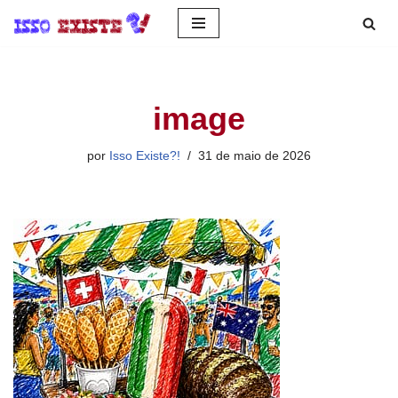
Pular
para
o
image
conteúdo
por
Isso Existe?!
31 de maio de 2026