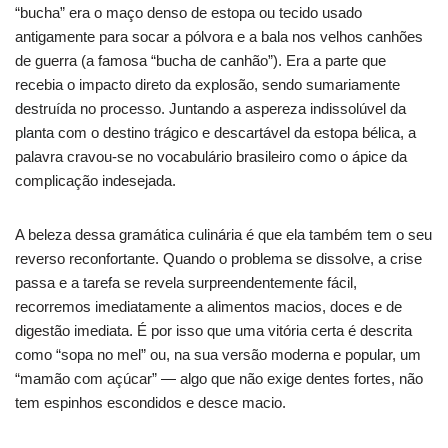
“bucha” era o maço denso de estopa ou tecido usado
antigamente para socar a pólvora e a bala nos velhos canhões
de guerra (a famosa “bucha de canhão”). Era a parte que
recebia o impacto direto da explosão, sendo sumariamente
destruída no processo. Juntando a aspereza indissolúvel da
planta com o destino trágico e descartável da estopa bélica, a
palavra cravou-se no vocabulário brasileiro como o ápice da
complicação indesejada.
A beleza dessa gramática culinária é que ela também tem o seu
reverso reconfortante. Quando o problema se dissolve, a crise
passa e a tarefa se revela surpreendentemente fácil,
recorremos imediatamente a alimentos macios, doces e de
digestão imediata. É por isso que uma vitória certa é descrita
como “sopa no mel” ou, na sua versão moderna e popular, um
“mamão com açúcar” — algo que não exige dentes fortes, não
tem espinhos escondidos e desce macio.