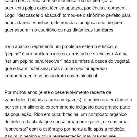
casca dessa fruta sem se machucar ou desperdiçar a
suculenta polpa exigia técnica apurada, paciência e coragem.
Logo, “descascar o abacaxi” tornou-se o sinônimo perfeito para
aquela tarefa espinhosa, demorada e perigosa que ninguém
quer assumir no escritório ou nas dinâmicas familiares.
Se o abacaxi representa um problema externo e físico, o
“pepino” é um problema interno, arrastado e silencioso. A gíria
“ter um pepino para resolver” não se refere à casca do vegetal,
que é lisa e inofensiva, mas sim ao seu famigerado
comportamento no nosso trato gastrointestinal.
Por muitos anos (e até o desenvolvimento recente de
variedades botânicas mais amigáveis), o pepino cru era famoso
por ser um alimento extremamente indigesto para grande parte
da população. Rico em cucurbitacina, um composto orgânico
de defesa da planta que causa amargor e gases, ele costuma
“conversar” com o estômago por horas a fio após a refeição.
Assim, o pepino virou a representação máxima daquele