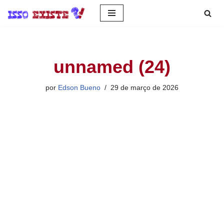
Pular
para
o
unnamed (24)
conteúdo
por
Edson Bueno
29 de março de 2026