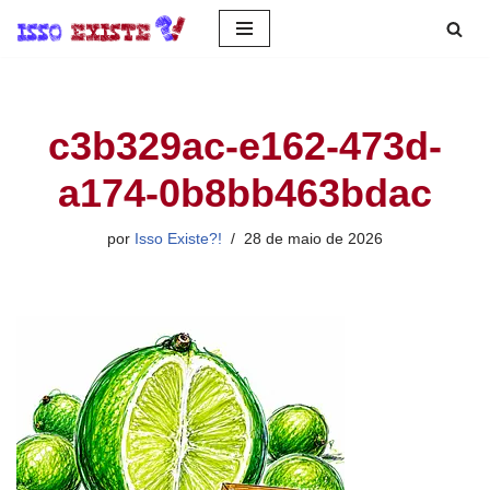
Pular
para
o
c3b329ac-e162-473d-
conteúdo
a174-0b8bb463bdac
por
Isso Existe?!
28 de maio de 2026