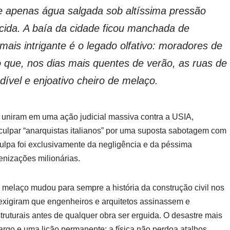
ue apenas água salgada sob altíssima pressão
ecida. A baía da cidade ficou manchada de
ais intrigante é o legado olfativo: moradores de
o que, nos dias mais quentes de verão, as ruas de
ível e enjoativo cheiro de melaço.
 uniram em uma ação judicial massiva contra a USIA,
culpar “anarquistas italianos” por uma suposta sabotagem com
lpa foi exclusivamente da negligência e da péssima
enizações milionárias.
 melaço mudou para sempre a história da construção civil nos
s exigiram que engenheiros e arquitetos assinassem e
truturais antes de qualquer obra ser erguida. O desastre mais
rgo e uma lição permanente: a física não perdoa atalhos.