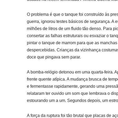
O problema é que o tanque foi construído às pre
guerra, ignorou testes básicos de segurança. A e
milhões de litros de um fluido tão denso. Para p
consertar as falhas estruturais ou esvaziar o t
pintar o tanque de marrom para que as manchas
despercebidas. Crianças da vizinhança costumav
doce que pingava sem parar.
A bomba-relógio detonou em uma quarta-feira. Ap
frente quente atípica. A mudança brusca de tem
e fermentasse rapidamente, gerando uma pressão
relataram ter ouvido um som que lembrava o dis
estourando um a um. Segundos depois, um estron
A força da ruptura foi tão brutal que placas de