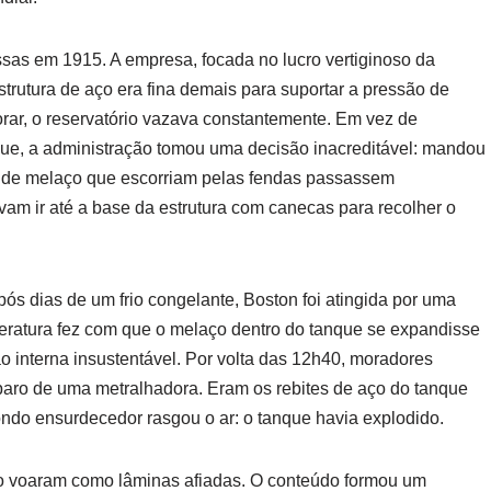
ssas em 1915. A empresa, focada no lucro vertiginoso da
strutura de aço era fina demais para suportar a pressão de
iorar, o reservatório vazava constantemente. Em vez de
anque, a administração tomou uma decisão inacreditável: mandou
 de melaço que escorriam pelas fendas passassem
am ir até a base da estrutura com canecas para recolher o
ós dias de um frio congelante, Boston foi atingida por uma
peratura fez com que o melaço dentro do tanque se expandisse
 interna insustentável. Por volta das 12h40, moradores
paro de uma metralhadora. Eram os rebites de aço do tanque
do ensurdecedor rasgou o ar: o tanque havia explodido.
 aço voaram como lâminas afiadas. O conteúdo formou um