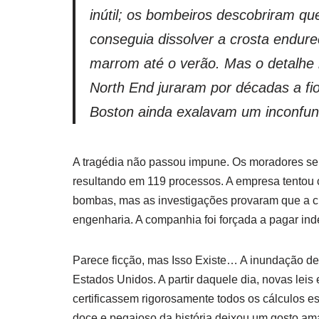
inútil; os bombeiros descobriram q
conseguia dissolver a crosta endur
marrom até o verão. Mas o detalhe m
North End juraram por décadas a fi
Boston ainda exalavam um inconfund
A tragédia não passou impune. Os moradores se
resultando em 119 processos. A empresa tentou 
bombas, mas as investigações provaram que a cu
engenharia. A companhia foi forçada a pagar ind
Parece ficção, mas Isso Existe… A inundação de
Estados Unidos. A partir daquele dia, novas lei
certificassem rigorosamente todos os cálculos es
doce e pegajoso da história deixou um gosto ama