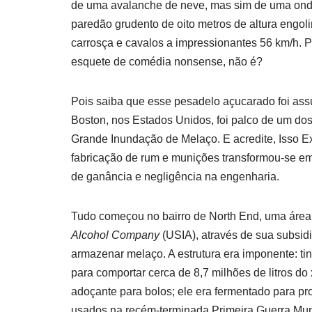
de uma avalanche de neve, mas sim de uma ond
paredão grudento de oito metros de altura engol
carrosça e cavalos a impressionantes 56 km/h.
esquete de comédia nonsense, não é?
Pois saiba que esse pesadelo açucarado foi assu
Boston, nos Estados Unidos, foi palco de um dos 
Grande Inundação de Melaço. E acredite, Isso E
fabricação de rum e munições transformou-se em
de ganância e negligência na engenharia.
Tudo começou no bairro de North End, uma áre
Alcohol Company
(USIA), através de sua subsidi
armazenar melaço. A estrutura era imponente: ti
para comportar cerca de 8,7 milhões de litros 
adoçante para bolos; ele era fermentado para prod
usados na recém-terminada Primeira Guerra Mun