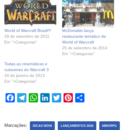
World of Warcraft Brasil!!!
McDonalds lança
29 de setembro de 2011
restaurante temático de
Em "+Categorias"
World of Warcraft
25 de setembro de 2014
Em "+Categorias"
Todas as cinemáticas e
cutscenes do Warcraft 3
24 de janeiro de 2013
Em "+Categorias"
F
T
W
Li
T
Pi
S
a
el
h
n
wi
nt
h
c
e
at
k
tt
er
ar
e
gr
s
e
er
e
e
Marcações:
DICAS WOW
LANÇAMENTOS 2026
MMORPG