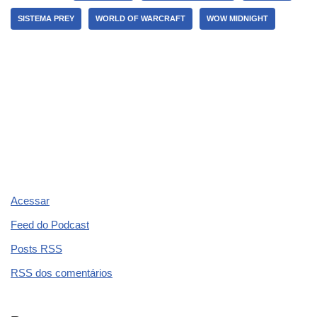
b
a
A
dI
st
SISTEMA PREY
WORLD OF WARCRAFT
WOW MIDNIGHT
o
m
p
n
o
p
k
Acessar
Feed do Podcast
Posts
RSS
RSS
dos comentários