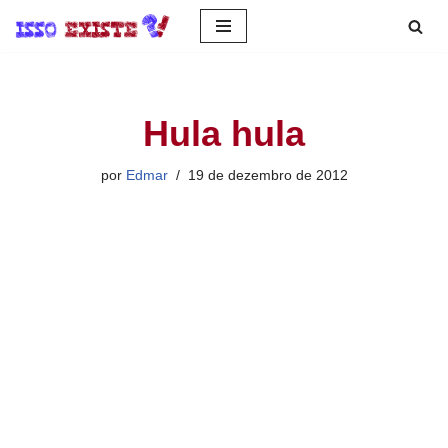
Pular
para
o
Hula hula
conteúdo
por
Edmar
19 de dezembro de 2012