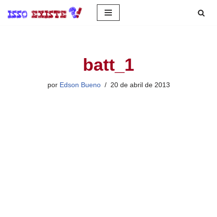
Pular
para
o
batt_1
conteúdo
por
Edson Bueno
20 de abril de 2013