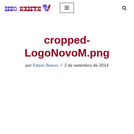
Pular
para
o
cropped-
conteúdo
LogoNovoM.png
por
Edson Bueno
2 de setembro de 2014