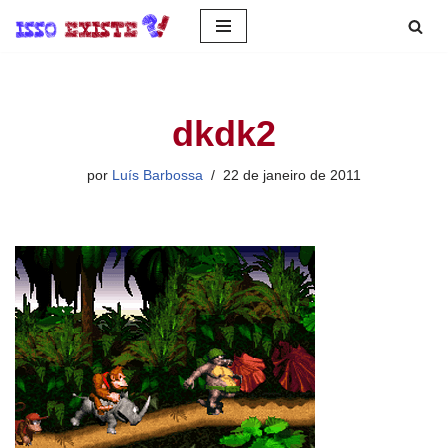
Pular
para
o
dkdk2
conteúdo
por
Luís Barbossa
22 de janeiro de 2011