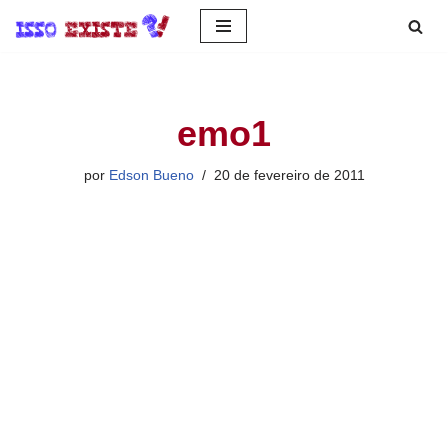
Pular
para
o
emo1
conteúdo
por
Edson Bueno
20 de fevereiro de 2011