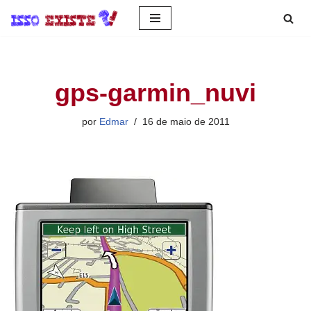
Pular
para
o
gps-garmin_nuvi
conteúdo
por
Edmar
16 de maio de 2011