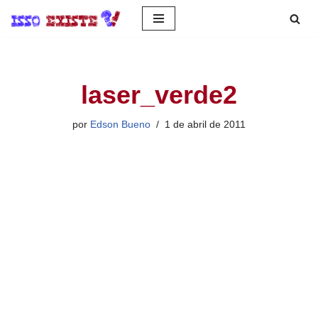
Pular
para
o
laser_verde2
conteúdo
por
Edson Bueno
1 de abril de 2011