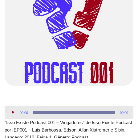
T
00:00
00:00
o
“Isso Existe Podcast 001 – Vingadores” de Isso Existe Podcast
c
por IEP001 – Luis Barbossa, Edson, Allan Xistremer e Sibin.
a
Lançado: 2019. Faixa 1. Gênero: Podcast.