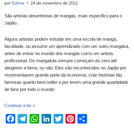
por
Edmar
24 de novembro de 2011
São artistas desenhistas de mangás, mais especifico para o
Japão.
Alguns artistas podem estudar em uma escola de mangá,
faculdade, ou assumir um aprendizado com um outro mangaká,
antes de entrar no mundo dos mangás como um artista
profissional. Os mangakás sempre começam do zero até
atingirem a fama, ou não. Eles são reconhecidos no Japão por
movimentarem grande parte da economia, criar histórias tão
famosas quanto best-seller e por terem uma grande quantidade
de fans por todo o mundo.
Continue a ler »
F
T
W
Li
T
Pi
S
a
el
h
n
wi
nt
h