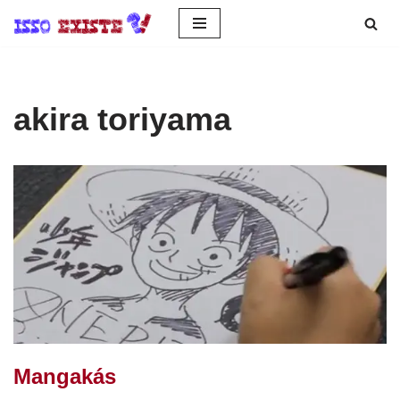
Pular
para
o
akira toriyama
conteúdo
Mangakás