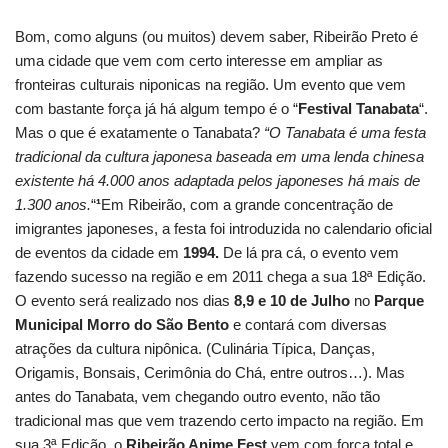
Bom, como alguns (ou muitos) devem saber, Ribeirão Preto é
uma cidade que vem com certo interesse em ampliar as
fronteiras culturais niponicas na região. Um evento que vem
com bastante força já há algum tempo é o “
Festival Tanabata
“.
Mas o que é exatamente o Tanabata?
“O Tanabata é uma festa
tradicional da cultura japonesa baseada em uma lenda chinesa
existente há 4.000 anos adaptada pelos japoneses há mais de
1.300 anos.
“
¹
Em Ribeirão, com a grande concentração de
imigrantes japoneses, a festa foi introduzida no calendario oficial
de eventos da cidade em
1994.
De lá pra cá, o evento vem
fazendo sucesso na região e em 2011 chega a sua 18ª Edição.
O evento será realizado nos dias
8,9 e 10 de Julho
no
Parque
Municipal Morro do São Bento
e contará com diversas
atrações da cultura nipônica. (Culinária Típica, Danças,
Origamis, Bonsais, Cerimônia do Chá, entre outros…). Mas
antes do Tanabata, vem chegando outro evento, não tão
tradicional mas que vem trazendo certo impacto na região. Em
sua 3ª Edição, o
Ribeirão Anime Fest
vem com força total e