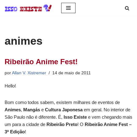
Pular
para
o
animes
conteúdo
Ribeirão Anime Fest!
por
Allan V. Xistremer
14 de maio de 2011
Hello!
Bom como todos sabem, existem milhares de eventos de
Animes
,
Mangás
e
Cultura Japonesa
em geral. No interior de
São Paulo não é diferente. É,
Isso Existe
e vem chegando mais
um para a cidade de
Ribeirão Preto
! O
Ribeirão Anime Fest –
3ª Edição
!