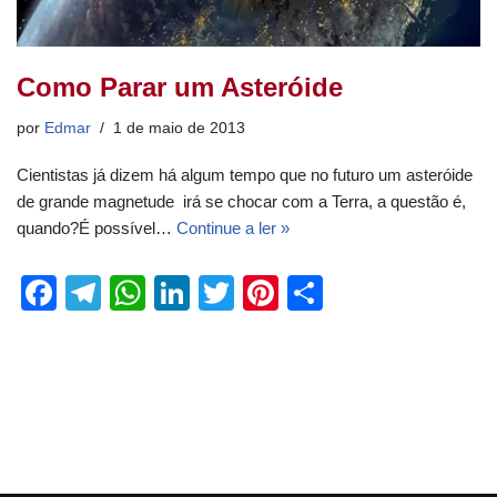
Como Parar um Asteróide
por
Edmar
1 de maio de 2013
Cientistas já dizem há algum tempo que no futuro um asteróide
de grande magnetude irá se chocar com a Terra, a questão é,
quando?É possível…
Continue a ler »
F
T
W
Li
T
Pi
S
a
el
h
n
wi
nt
h
c
e
at
k
tt
er
ar
e
gr
s
e
er
e
e
b
a
A
dI
st
o
m
p
n