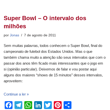
Super Bowl – O intervalo dos
milhões
por
Jonas
7 de agosto de 2011
Sem muitas palavras, todos conhecem o Super Bowl, final do
campeonato de futebol dos Estados Unidos. Mas o que
também chama muito a atenção são seus intervalos que com o
passar dos anos têm ficado mais interessantes que o jogo em
si (opinião particular). Deixemos de falar e vou postar aqui
alguns dos maiores “shows de 15 minutos” desses intervalos,
aproveitem:
Continue a ler »
F
T
W
Li
T
Pi
S