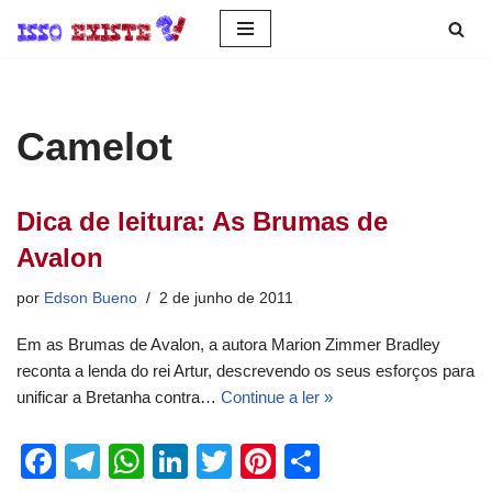
Pular
para
o
Camelot
conteúdo
Dica de leitura: As Brumas de
Avalon
por
Edson Bueno
2 de junho de 2011
Em as Brumas de Avalon, a autora Marion Zimmer Bradley
reconta a lenda do rei Artur, descrevendo os seus esforços para
unificar a Bretanha contra…
Continue a ler »
F
T
W
Li
T
Pi
S