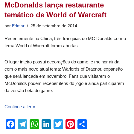
McDonalds lança restaurante
temático de World of Warcraft
por
Edmar
25 de setembro de 2014
Recentemente na China, três franquias do MC Donalds com o
tema World of Warcraft foram abertas.
O lugar inteiro possui decorações do game, e melhor ainda,
com o mais novo atual tema: Warlords of Draenor, expansão
que será lançada em novembro. Fans que visitarem o
McDonalds podem receber itens do jogo e ainda participarem
da versão beta do game.
Continue a ler »
F
T
W
Li
T
Pi
S
a
el
h
n
wi
nt
h