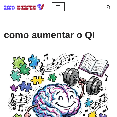
Pular
para
o
como aumentar o QI
conteúdo