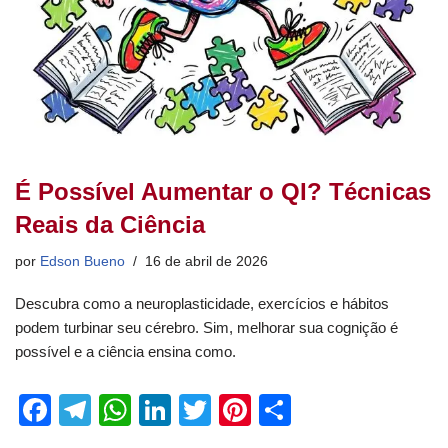
É Possível Aumentar o QI? Técnicas
Reais da Ciência
por
Edson Bueno
16 de abril de 2026
Descubra como a neuroplasticidade, exercícios e hábitos
podem turbinar seu cérebro. Sim, melhorar sua cognição é
possível e a ciência ensina como.
F
T
W
Li
T
Pi
S
a
el
h
n
wi
nt
h