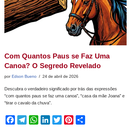
Com Quantos Paus se Faz Uma
Canoa? O Segredo Revelado
por
Edson Bueno
24 de abril de 2026
Descubra o verdadeiro significado por trás das expressões
“com quantos paus se faz uma canoa”, “casa da mãe Joana” e
“tirar o cavalo da chuva”.
F
T
W
Li
T
Pi
S
a
el
h
n
wi
nt
h