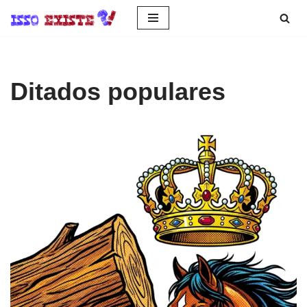
Pular
para
o
Ditados populares
conteúdo