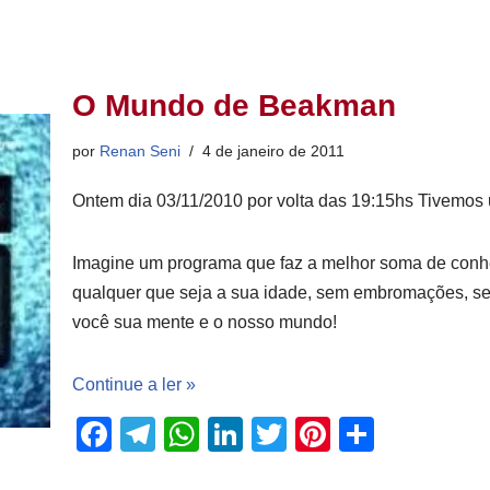
O Mundo de Beakman
por
Renan Seni
4 de janeiro de 2011
Ontem dia 03/11/2010 por volta das 19:15hs Tivemos 
Imagine um programa que faz a melhor soma de conhe
qualquer que seja a sua idade, sem embromações, se
você sua mente e o nosso mundo!
Continue a ler »
F
T
W
Li
T
Pi
S
a
el
h
n
wi
nt
h