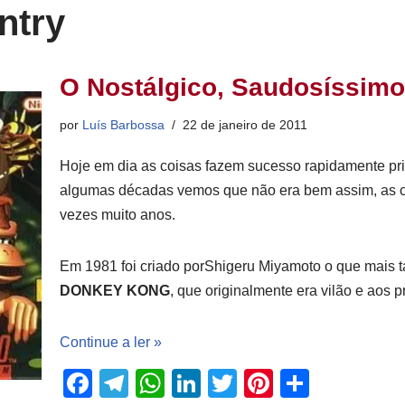
ntry
O Nostálgico, Saudosíssim
por
Luís Barbossa
22 de janeiro de 2011
Hoje em dia as coisas fazem sucesso rapidamente pr
algumas décadas vemos que não era bem assim, as c
vezes muito anos.
Em 1981 foi criado porShigeru Miyamoto o que mais tar
DONKEY KONG
, que originalmente era vilão e aos 
Continue a ler »
F
T
W
Li
T
Pi
S