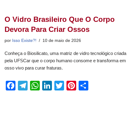
O Vidro Brasileiro Que O Corpo
Devora Para Criar Ossos
por
Isso Existe?!
10 de maio de 2026
Conheça o Biosilicato, uma matriz de vidro tecnológico criada
pela UFSCar que o corpo humano consome e transforma em
osso vivo para curar fraturas.
F
T
W
Li
T
Pi
S
a
el
h
n
wi
nt
h
c
e
at
k
tt
er
ar
e
gr
s
e
er
e
e
b
a
A
dI
st
o
m
p
n