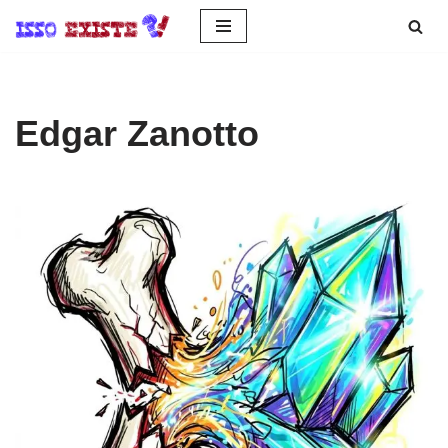
Pular
para
o
Edgar Zanotto
conteúdo