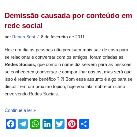
Demissão causada por conteúdo em
rede social
por
Renan Seni
8 de fevereiro de 2011
Hoje em dia as pessoas não precisam mais sair de casa para
se relacionar e conversar com os amigos, foram criadas as
Redes Sociais
, que como o nome diz servem para as pessoas
se conhecerem,conversar e compartilhar gostos, mas será que
isso é realmente benéfico ?!?! Bom esse assunto é algo para se
discutir em um próximo tópico, hoje vou falar sobre um caso
envolvendo Redes Sociais.
Continue a ler »
F
T
W
Li
T
Pi
S
a
el
h
n
wi
nt
h