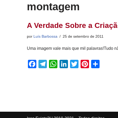
montagem
A Verdade Sobre a Criaç
por
Luís Barbossa
25 de setembro de 2011
Uma imagem vale mais que mil palavras!Tudo n
F
T
W
Li
T
Pi
S
a
el
h
n
wi
nt
h
c
e
at
k
tt
er
ar
e
gr
s
e
er
e
e
b
a
A
dI
st
o
m
p
n
o
p