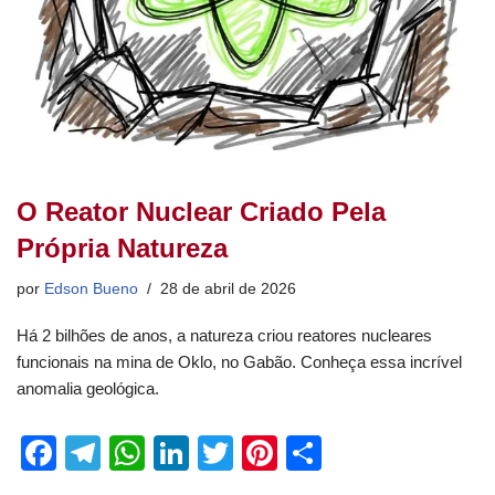
O Reator Nuclear Criado Pela
Própria Natureza
por
Edson Bueno
28 de abril de 2026
Há 2 bilhões de anos, a natureza criou reatores nucleares
funcionais na mina de Oklo, no Gabão. Conheça essa incrível
anomalia geológica.
F
T
W
Li
T
Pi
S
a
el
h
n
wi
nt
h