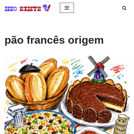
Pular
para
o
pão francês origem
conteúdo