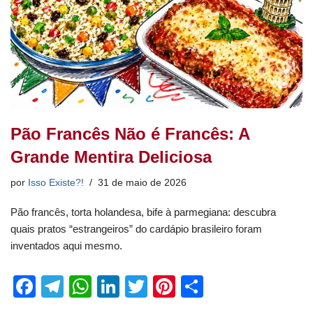
Pão Francês Não é Francês: A
Grande Mentira Deliciosa
por
Isso Existe?!
31 de maio de 2026
Pão francês, torta holandesa, bife à parmegiana: descubra
quais pratos “estrangeiros” do cardápio brasileiro foram
inventados aqui mesmo.
F
T
W
Li
T
Pi
S
a
el
h
n
wi
nt
h